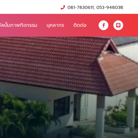
081-7830611, 053-948038
อัลบั้มภาพกิจกรรม
บุคลากร
ติดต่อ