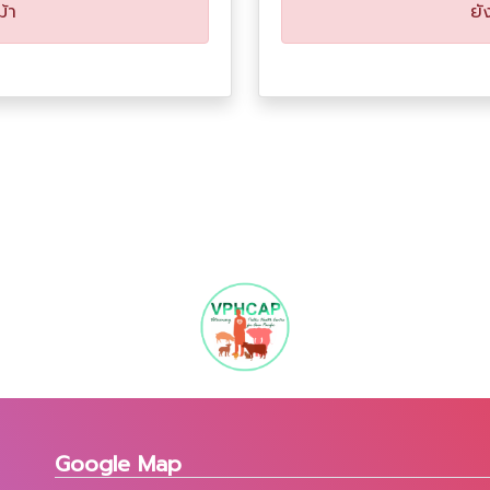
ม้า
ยั
Google Map