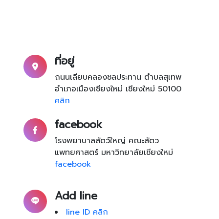
ที่อยู่
ถนนเลียบคลองชลประทาน ตำบลสุเทพ
อำเภอเมืองเชียงใหม่ เชียงใหม่ 50100
คลิก
facebook
โรงพยาบาลสัตว์ใหญ่ คณะสัตว
แพทยศาสตร์ มหาวิทยาลัยเชียงใหม่
facebook
Add line
line ID คลิก